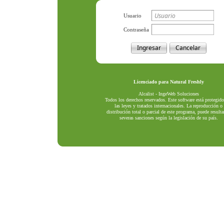
Usuario
Contraseña
Licenciado para
Natural Freshly
Alcalist - IngeWeb Soluciones
Todos los derechos reservados. Este software está protegido
las leyes y tratados internacionales. La reproducción o
distribución total o parcial de este programa, puede resulta
severas sanciones según la legislación de su país.