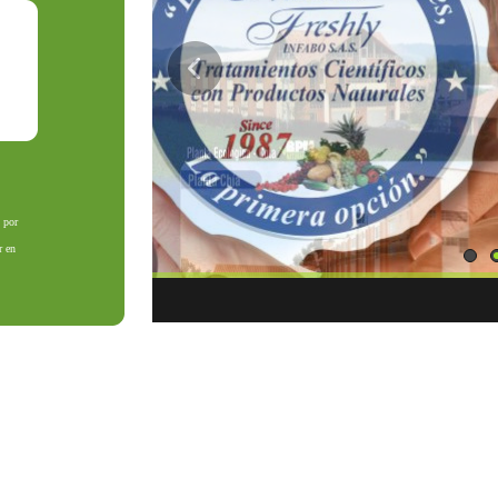
 por
r en